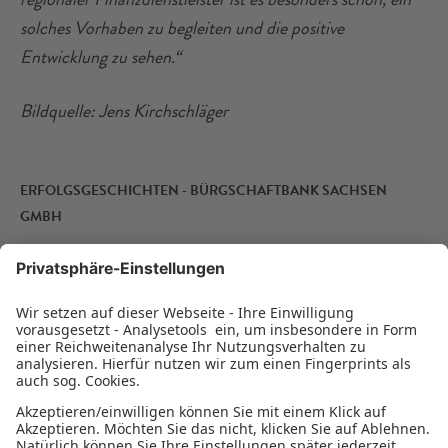
solches Vorhaben zu begleiten und die positive
Entwicklung zu sehen.“
Bildquelle: Jens Kirchschläger
ERFOLGSGESCHICHTEN - BÜRGSCHAFTBANK SACHSEN
GMBH
Inspiration für viele Möglichkeiten
Die Bürgschaftsbank Sachsen GmbH sagt jährlich
Ausfallbürgschaften in Millionenhöhe zu. Dienstleistungs-
und Handwerksbetriebe sowie der Einzel- und
Großhandel gehören seit Jahren zu den stärksten
Nachfragern für Bürgschaften.