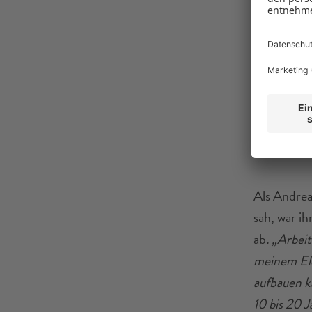
frisch renovi
Als Andrea
sah, war i
ab
. „Arbeit
meinem Ele
aufbauen k
10 bis 20 