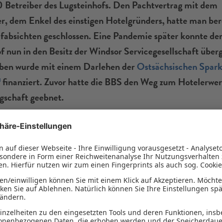
Betreiber des Lugsteinhofs. Den Pachtvertrag mit dem
, dem Enkel des einstigen Hotelgründers, hatte man ber
fabsichten geschlossen.
Eine Pandemie später konnte de
f nun in den Besitz der Windsor Servicegesellschaft über
ben wurde mit einem Darlehen der
Ostsächsischen Spark
finanziert. Zuvor hatte die BBS den Weg zum Hotelerwer
gschaft geebnet.