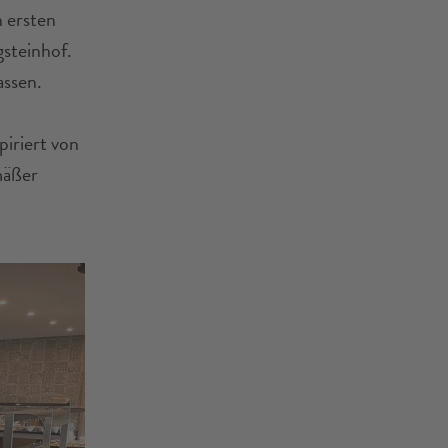
n ersten
steinhof.
assen.
iriert von
mäßer