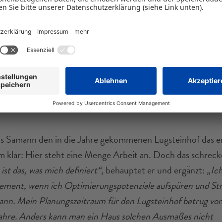
erte Suite im Lugsteinhof
s Sämann den in die Jahre gekommenen Lugsteinhof das e
hm klar: Hier steht eine Menge Arbeit an. Doch das schreck
 ist das, was mich definiert“
, behauptet er und ergänzt:
„Ich
ment, wenn ich Optimierungspotenziale aufspüren und St
ann. Mein Planungszeitraum
für den Lugsteinhof betrug vo
Jahre. Anders kann man ein Haus solchen Ausmaßes nicht