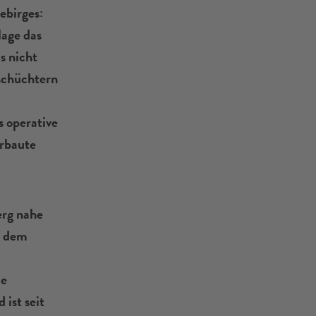
ebirges:
lage das
s nicht
schüchtern
s operative
erbaute
erg nahe
t dem
ie
ist seit