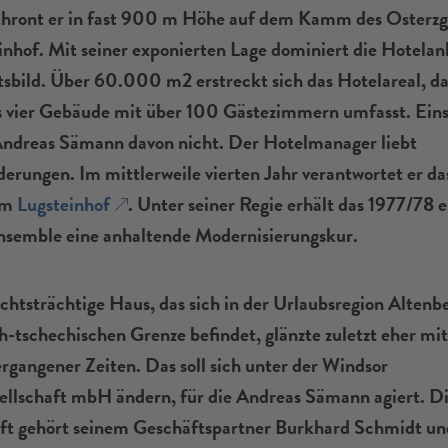
thront er in fast 900 m Höhe auf dem Kamm des Osterzg
inhof. Mit seiner exponierten Lage dominiert die Hotelan
sbild. Über 60.000 m2 erstreckt sich das Hotelareal, da
s vier Gebäude mit über 100 Gästezimmern umfasst. Ein
 Andreas Sämann davon nicht. Der Hotelmanager liebt
erungen. Im mittlerweile vierten Jahr verantwortet er da
im
Lugsteinhof
. Unter seiner Regie erhält das 1977/78 
semble eine anhaltende Modernisierungskur.
chtsträchtige Haus, das sich in der Urlaubsregion Altenb
h-tschechischen Grenze befindet, glänzte zuletzt eher mi
gangener Zeiten. Das soll sich unter der Windsor
ellschaft mbH ändern, für die Andreas Sämann agiert. D
ft gehört seinem Geschäftspartner Burkhard Schmidt und 