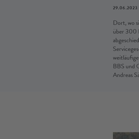
29.06.2023
Dort, wo s
über 300 P
abgeschied
Servicegese
weitläufig
BBS und Os
Andreas S