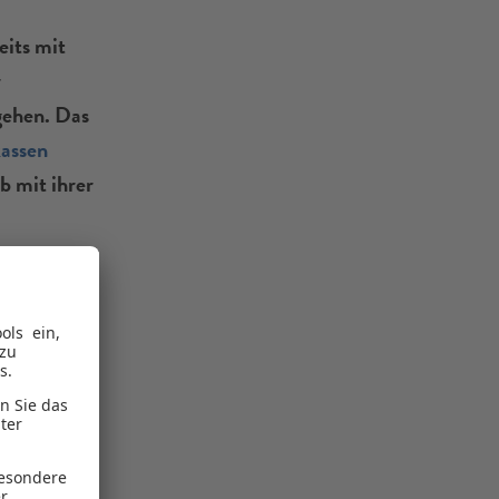
eits mit
r
gehen. Das
assen
b mit ihrer