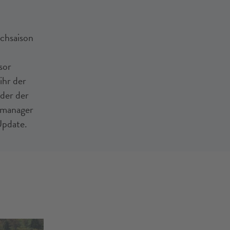
chsaison
sor
ihr der
der der
lmanager
Update.