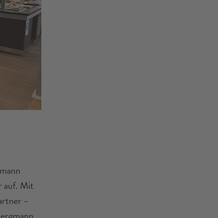
ämann
 auf. Mit
artner –
 Bergmann,