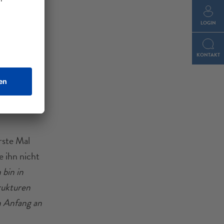
LOGIN
KONTAKT
rste Mal
e ihn nicht
 bin in
rukturen
n Anfang an