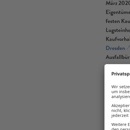
März 2020 
Eigentümer
festen Kau
Lugsteinho
Kaufvorha
Dresden
Ausfallbür