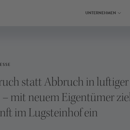
MEHR ERFAHRE
INANZIERUNG FINDEN
INANZIERUNG FINDEN
INANZIERUNG FINDEN
UNTERNEHMEN
ESSE
ch statt Abbruch in luftiger
– mit neuem Eigentümer zie
ft im Lugsteinhof ein