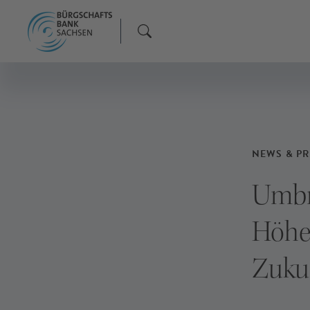
F
F
F
NEWS & PR
Umbru
Höhe 
Zukun